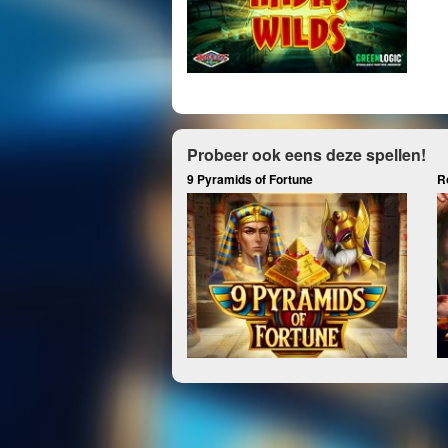
Probeer ook eens deze spellen!
9 Pyramids of Fortune
R