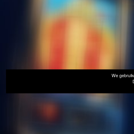
We gebruike