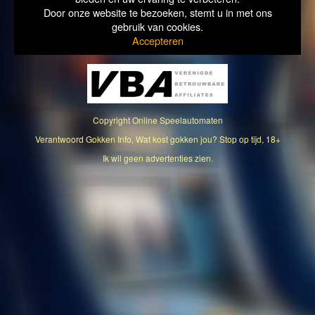
Door onze website te bezoeken, stemt u in met ons
gebruik van cookies.
Accepteren
Copyright
Online Speelautomaten
Verantwoord Gokken Info, Wat kost gokken jou? Stop op tijd, 18+
Ik wil geen advertenties zien.