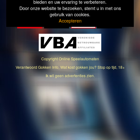
bieden en uw ervaring te verbeteren.
Door onze website te bezoeken, stemt u in met ons
gebruik van cookies.
Accepteren
Copyright
Online Speelautomaten
Verantwoord Gokken Info, Wat kost gokken jou? Stop op tijd, 18+
Ik wil geen advertenties zien.