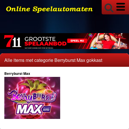
Shuffle Master
Spearhead
Spinplay
Spin to Win Jackpot
Stakelogic
Stormcraft
Alle items met categorie Berryburst Max gokkast
Super Stake
Timers
Berryburst Max
Triple Edge
WMS Williams
Yggdrasil
Bingo
Buy Bonus