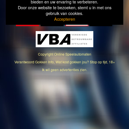
bieden en uw ervaring te verbeteren.
Door onze website te bezoeken, stemt u in met ons
gebruik van cookies.
Accepteren
Copyright
Online Speelautomaten
Verantwoord Gokken Info, Wat kost gokken jou? Stop op tijd, 18+
Ik wil geen advertenties zien.