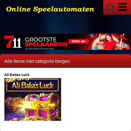
Shuffle Master
Spearhead
Spinplay
Spin to Win Jackpot
Stakelogic
Stormcraft
Alle items met categorie bergen
Super Stake
Timers
Ali Babas Luck
Triple Edge
WMS Williams
Yggdrasil
Bingo
Buy Bonus