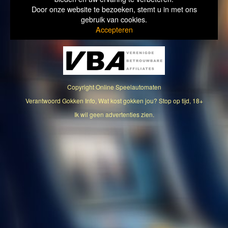
Door onze website te bezoeken, stemt u in met ons
gebruik van cookies.
Accepteren
Copyright
Online Speelautomaten
Verantwoord Gokken Info, Wat kost gokken jou? Stop op tijd, 18+
Ik wil geen advertenties zien.