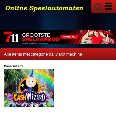
Shuffle Master
Spearhead
Spinplay
Spin to Win Jackpot
Stakelogic
Stormcraft
Alle items met categorie bally slot machine
Super Stake
Timers
Cash Wizard
Triple Edge
WMS Williams
Yggdrasil
Bingo
Buy Bonus