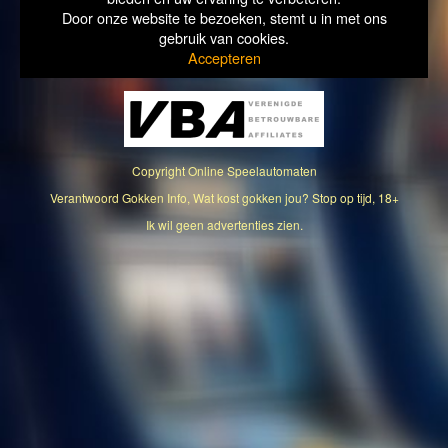
Door onze website te bezoeken, stemt u in met ons
gebruik van cookies.
Accepteren
Copyright
Online Speelautomaten
Verantwoord Gokken Info, Wat kost gokken jou? Stop op tijd, 18+
Ik wil geen advertenties zien.