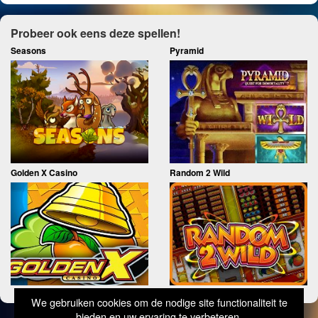
Alles
18+ Gok Info
Probeer ook eens deze spellen!
Seasons
Pyramid
Golden X Casino
Random 2 Wild
We gebruiken cookies om de nodige site functionaliteit te
bieden en uw ervaring te verbeteren.