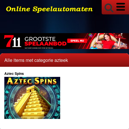
Shuffle Master
Spearhead
Spinplay
Spin to Win Jackpot
Stakelogic
Stormcraft
Alle items met categorie azteek
Super Stake
Timers
Aztec Spins
Triple Edge
WMS Williams
Yggdrasil
Bingo
Buy Bonus