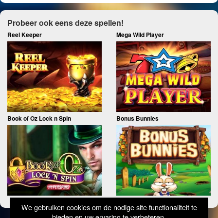
Alles
18+ Gok Info
Probeer ook eens deze spellen!
Reel Keeper
Mega Wild Player
Book of Oz Lock n Spin
Bonus Bunnies
We gebruiken cookies om de nodige site functionaliteit te
bieden en uw ervaring te verbeteren.