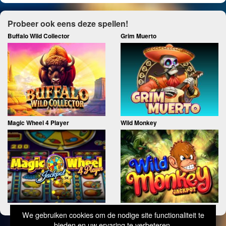
Alles
18+ Gok Info
Probeer ook eens deze spellen!
Buffalo Wild Collector
Grim Muerto
Magic Wheel 4 Player
Wild Monkey
We gebruiken cookies om de nodige site functionaliteit te
bieden en uw ervaring te verbeteren.