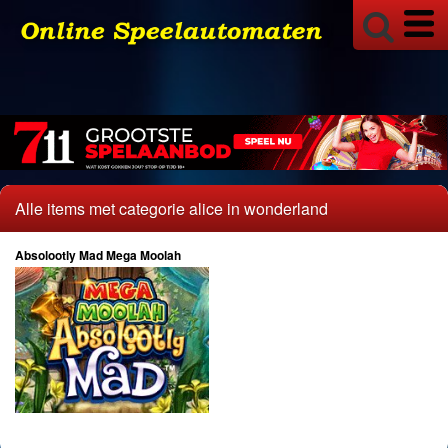
Shuffle Master
Spearhead
Spinplay
Spin to Win Jackpot
Stakelogic
Stormcraft
Alle items met categorie alice in wonderland
Super Stake
Timers
Absolootly Mad Mega Moolah
Triple Edge
WMS Williams
Yggdrasil
Bingo
Buy Bonus