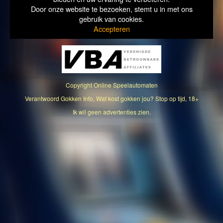
Door onze website te bezoeken, stemt u in met ons
gebruik van cookies.
Accepteren
Copyright
Online Speelautomaten
Verantwoord Gokken Info, Wat kost gokken jou? Stop op tijd, 18+
Ik wil geen advertenties zien.