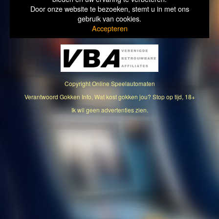
Door onze website te bezoeken, stemt u in met ons
gebruik van cookies.
Accepteren
Copyright
Online Speelautomaten
Verantwoord Gokken Info, Wat kost gokken jou? Stop op tijd, 18+
Ik wil geen advertenties zien.