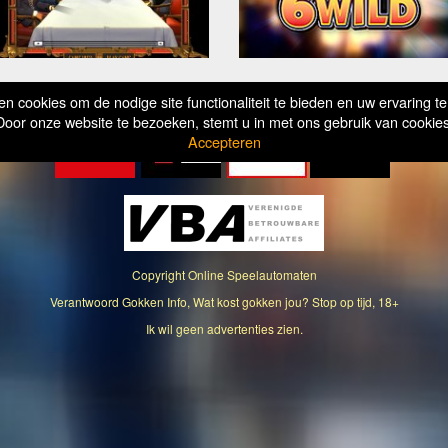
n cookies om de nodige site functionaliteit te bieden en uw ervaring te
Door onze website te bezoeken, stemt u in met ons gebruik van cookies
Accepteren
Copyright
Online Speelautomaten
Verantwoord Gokken Info, Wat kost gokken jou? Stop op tijd, 18+
Ik wil geen advertenties zien.