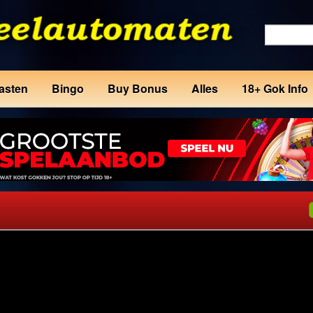
asten
Bingo
Buy Bonus
Alles
18+ Gok Info