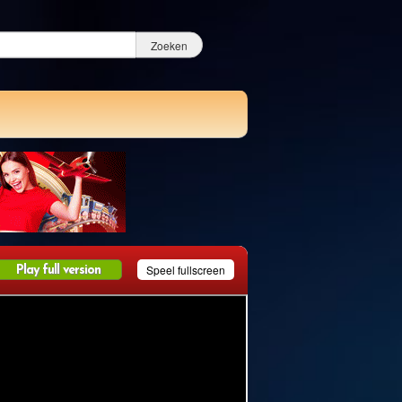
Speel fullscreen
Play full version