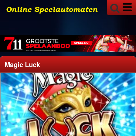
Magic Luck