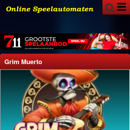
18+ Gok Info
Grim Muerto