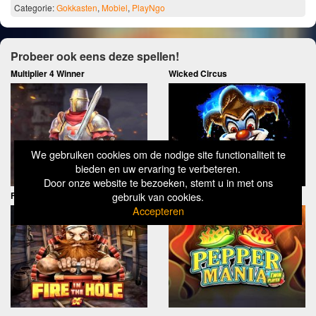
Categorie:
Gokkasten
,
Mobiel
,
PlayNgo
Probeer ook eens deze spellen!
Multiplier 4 Winner
Wicked Circus
We gebruiken cookies om de nodige site functionaliteit te
bieden en uw ervaring te verbeteren.
Door onze website te bezoeken, stemt u in met ons
gebruik van cookies.
Fire in the Hole
Pepper Mania
Accepteren