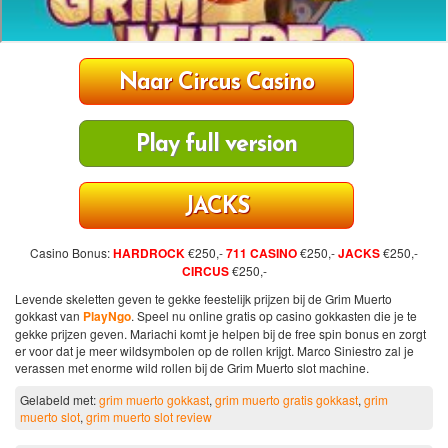
Naar Circus Casino
Play full version
JACKS
Casino Bonus:
HARDROCK
€250,-
711 CASINO
€250,-
JACKS
€250,-
CIRCUS
€250,-
Levende skeletten geven te gekke feestelijk prijzen bij de Grim Muerto
gokkast van
PlayNgo
. Speel nu online gratis op casino gokkasten die je te
gekke prijzen geven. Mariachi komt je helpen bij de free spin bonus en zorgt
er voor dat je meer wildsymbolen op de rollen krijgt. Marco Siniestro zal je
verassen met enorme wild rollen bij de Grim Muerto slot machine.
Gelabeld met:
grim muerto gokkast
,
grim muerto gratis gokkast
,
grim
muerto slot
,
grim muerto slot review