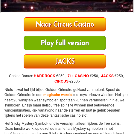
Naar Circus Casino
Play full version
JACKS
Casino Bonus:
HARDROCK
€250,-
711 CASINO
€250,-
JACKS
€250,-
CIRCUS
€250,-
Niets is wat het lijkt bij de Golden Grimoire gokkast van netent. Speel de
Golden Grimoire in een
magische wereld
met mysterieuze winsten. Het spel
heeft 20 winlijnen waar symbolen spontaan kunnen veranderen in nieuwe
symbolen. Er zijn maar liefst 8 free spins te winnen met betoverende
wincombinaties. Kijk vanavond naar de sterren en laat je geluk bepalen
tijdens het spelen van deze fantastische casino slot.
Het Sticky Mystery Symbol-functie verschijnt alleen tijdens de free spins.
Deze functie werkt op dezelfde manier als Mystery-symbolen in het
hoofdspel, maar zodra een Sticky Mystery-symbool op een rol terechtkomt,