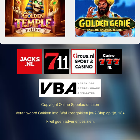
Copyright
Online Speelautomaten
Verantwoord Gokken Info, Wat kost gokken jou? Stop op tijd, 18+
Ik wil geen advertenties zien.