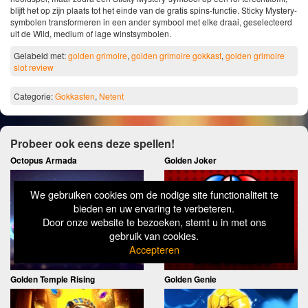
blijft het op zijn plaats tot het einde van de gratis spins-functie. Sticky Mystery-
symbolen transformeren in een ander symbool met elke draai, geselecteerd
uit de Wild, medium of lage winstsymbolen.
Gelabeld met:
golden grimoire
,
golden grimoire gokkast
,
golden grimoire
slot review
Categorie:
Gokkasten
,
Netent
Probeer ook eens deze spellen!
Octopus Armada
Golden Joker
We gebruiken cookies om de nodige site functionaliteit te
bieden en uw ervaring te verbeteren.
Door onze website te bezoeken, stemt u in met ons
gebruik van cookies.
Accepteren
Golden Temple Rising
Golden Genie