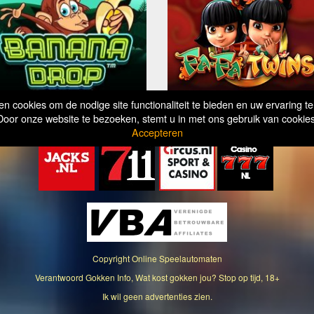
n cookies om de nodige site functionaliteit te bieden en uw ervaring te
Door onze website te bezoeken, stemt u in met ons gebruik van cookies
Accepteren
Copyright
Online Speelautomaten
Verantwoord Gokken Info, Wat kost gokken jou? Stop op tijd, 18+
Ik wil geen advertenties zien.