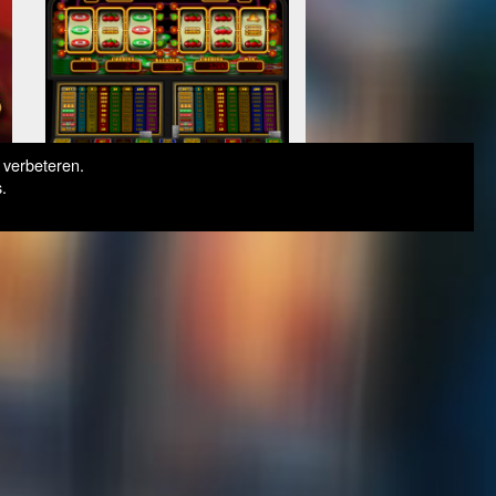
 verbeteren.
.