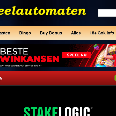
asten
Bingo
Buy Bonus
Alles
18+ Gok Info
e