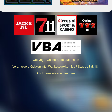
Copyright
Online Speelautomaten
Verantwoord Gokken Info, Wat kost gokken jou? Stop op tijd, 18+
Ik wil geen advertenties zien.