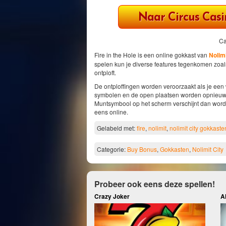
CIRCUS CASIN
Ca
Fire in the Hole is een online gokkast van
Nolimi
spelen kun je diverse features tegenkomen zoals
ontploft.
De ontploffingen worden veroorzaakt als je een 
symbolen en de open plaatsen worden opnieuw op
Muntsymbool op het scherm verschijnt dan worde
eens online.
Gelabeld met:
fire
,
nolimit
,
nolimit city gokkast
Categorie:
Buy Bonus
,
Gokkasten
,
Nolimit City
Probeer ook eens deze spellen!
Crazy Joker
A