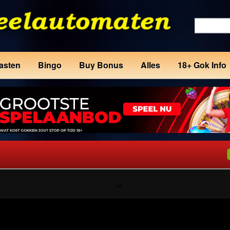
asten
Bingo
Buy Bonus
Alles
18+ Gok Info