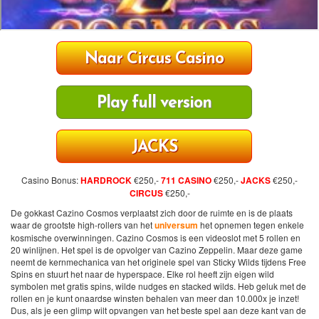
Naar Circus Casino
Play full version
JACKS
Casino Bonus:
HARDROCK
€250,-
711 CASINO
€250,-
JACKS
€250,-
CIRCUS
€250,-
De gokkast Cazino Cosmos verplaatst zich door de ruimte en is de plaats
waar de grootste high-rollers van het
universum
het opnemen tegen enkele
kosmische overwinningen. Cazino Cosmos is een videoslot met 5 rollen en
20 winlijnen. Het spel is de opvolger van Cazino Zeppelin. Maar deze game
neemt de kernmechanica van het originele spel van Sticky Wilds tijdens Free
Spins en stuurt het naar de hyperspace. Elke rol heeft zijn eigen wild
symbolen met gratis spins, wilde nudges en stacked wilds. Heb geluk met de
rollen en je kunt onaardse winsten behalen van meer dan 10.000x je inzet!
Dus, als je een glimp wilt opvangen van het beste spel aan deze kant van de