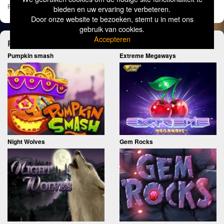
Pages:
1
2
3
»
bieden en uw ervaring te verbeteren.
Door onze website te bezoeken, stemt u in met ons
gebruik van cookies.
Accepteren
Probeer ook eens deze spellen!
Pumpkin smash
Extreme Megaways
​Night Wolves
Gem Rocks