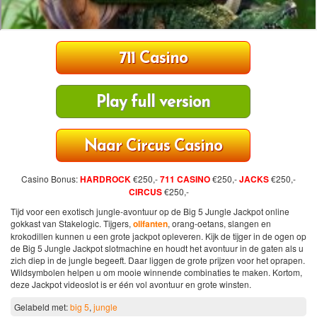
711 Casino
Play full version
Naar Circus Casino
Casino Bonus:
HARDROCK
€250,-
711 CASINO
€250,-
JACKS
€250,-
CIRCUS
€250,-
Tijd voor een exotisch jungle-avontuur op de Big 5 Jungle Jackpot online
gokkast van Stakelogic. Tijgers,
olifanten
, orang-oetans, slangen en
krokodillen kunnen u een grote jackpot opleveren. Kijk de tijger in de ogen op
de Big 5 Jungle Jackpot slotmachine en houdt het avontuur in de gaten als u
zich diep in de jungle begeeft. Daar liggen de grote prijzen voor het oprapen.
Wildsymbolen helpen u om mooie winnende combinaties te maken. Kortom,
deze Jackpot videoslot is er één vol avontuur en grote winsten.
Gelabeld met:
big 5
,
jungle