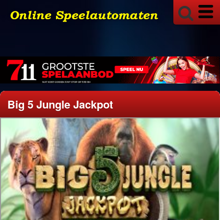
Big 5 Jungle Jackpot